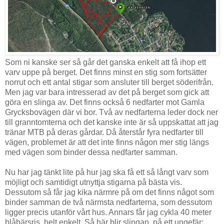
Som ni kanske ser så går det ganska enkelt att få ihop ett
varv uppe på berget. Det finns minst en stig som fortsätter
norrut och ett antal stigar som ansluter till berget söderifrån.
Men jag var bara intresserad av det på berget som gick att
göra en slinga av. Det finns också 6 nedfarter mot Gamla
Grycksbovägen där vi bor. Två av nedfarterna leder dock ner
till granntomterna och det kanske inte är så uppskattat att jag
tränar MTB på deras gårdar. Då återstår fyra nedfarter till
vägen, problemet är att det inte finns någon mer stig längs
med vägen som binder dessa nedfarter samman.
Nu har jag tänkt lite på hur jag ska få ett så långt varv som
möjligt och samtidigt utnyttja stigarna på bästa vis.
Dessutom så får jag kika närmre på om det finns något som
binder samman de två närmsta nedfarterna, som dessutom
ligger precis utanför vårt hus. Annars får jag cykla 40 meter
blåbärsris, helt enkelt. Så här blir slingan, på ett ungefär: