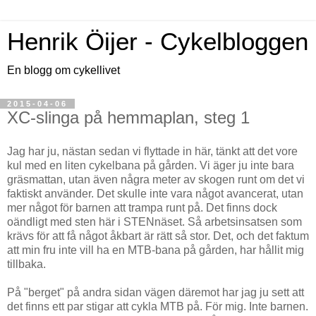
Henrik Öijer - Cykelbloggen
En blogg om cykellivet
2015-04-06
XC-slinga på hemmaplan, steg 1
Jag har ju, nästan sedan vi flyttade in här, tänkt att det vore
kul med en liten cykelbana på gården. Vi äger ju inte bara
gräsmattan, utan även några meter av skogen runt om det vi
faktiskt använder. Det skulle inte vara något avancerat, utan
mer något för barnen att trampa runt på. Det finns dock
oändligt med sten här i STENnäset. Så arbetsinsatsen som
krävs för att få något åkbart är rätt så stor. Det, och det faktum
att min fru inte vill ha en MTB-bana på gården, har hållit mig
tillbaka.
På "berget" på andra sidan vägen däremot har jag ju sett att
det finns ett par stigar att cykla MTB på. För mig. Inte barnen.