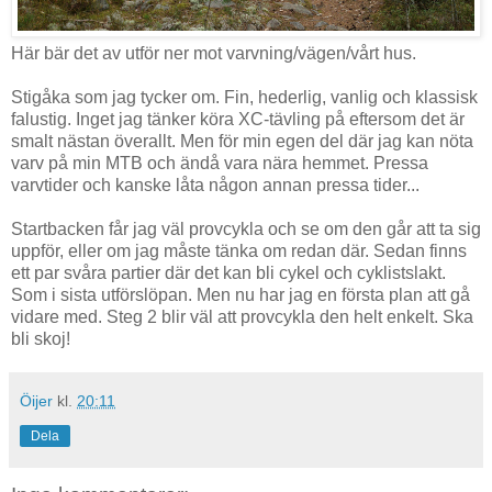
Här bär det av utför ner mot varvning/vägen/vårt hus.
Stigåka som jag tycker om. Fin, hederlig, vanlig och klassisk
falustig. Inget jag tänker köra XC-tävling på eftersom det är
smalt nästan överallt. Men för min egen del där jag kan nöta
varv på min MTB och ändå vara nära hemmet. Pressa
varvtider och kanske låta någon annan pressa tider...
Startbacken får jag väl provcykla och se om den går att ta sig
uppför, eller om jag måste tänka om redan där. Sedan finns
ett par svåra partier där det kan bli cykel och cyklistslakt.
Som i sista utförslöpan. Men nu har jag en första plan att gå
vidare med. Steg 2 blir väl att provcykla den helt enkelt. Ska
bli skoj!
Öijer
kl.
20:11
Dela