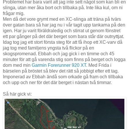
Problemet har bara varit att jag inte sett något som kan bli en
slinga, utan mer åka bort och tillbaka på. Inte lika kul, om ni
frågar mig.
Men då det vore grymt med en XC-slinga att träna på tvärs
över gatan bara så har jag nu i vår tagit upp tankarna på den
igen. Har ju varit föräldraledig och stirrat ut genom fönstret
ett par gånger på det där berget som bara står där outnyttjat.
Idag tog jag ett stort första steg för att få ihop ett XC-varv då
jag tog med familjens yngsta två flickor på en
skogspromenad. Ebbah och jag gick i en timme och 45
minuter för att gå varenda stig som finns på berget och logga
dom med min
Garmin Forerunner 920 XT
. Med Frida i
bärselen på bröstet så blev det rätt så jobbigt efter ett tag.
Imponerad av Ebbah ändå som orkade gå fram och tillbaka
och upp och ner för det där berget i nästan två timmar.
Så här gick vi: