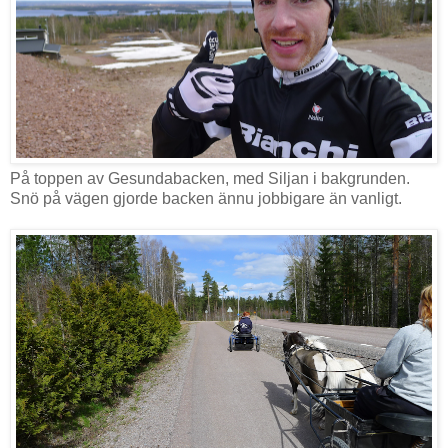
På toppen av Gesundabacken, med Siljan i bakgrunden.
Snö på vägen gjorde backen ännu jobbigare än vanligt.