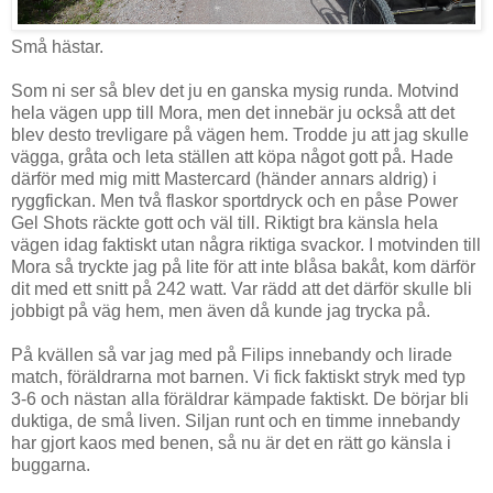
Små hästar.
Som ni ser så blev det ju en ganska mysig runda. Motvind
hela vägen upp till Mora, men det innebär ju också att det
blev desto trevligare på vägen hem. Trodde ju att jag skulle
vägga, gråta och leta ställen att köpa något gott på. Hade
därför med mig mitt Mastercard (händer annars aldrig) i
ryggfickan. Men två flaskor sportdryck och en påse Power
Gel Shots räckte gott och väl till. Riktigt bra känsla hela
vägen idag faktiskt utan några riktiga svackor. I motvinden till
Mora så tryckte jag på lite för att inte blåsa bakåt, kom därför
dit med ett snitt på 242 watt. Var rädd att det därför skulle bli
jobbigt på väg hem, men även då kunde jag trycka på.
På kvällen så var jag med på Filips innebandy och lirade
match, föräldrarna mot barnen. Vi fick faktiskt stryk med typ
3-6 och nästan alla föräldrar kämpade faktiskt. De börjar bli
duktiga, de små liven. Siljan runt och en timme innebandy
har gjort kaos med benen, så nu är det en rätt go känsla i
buggarna.