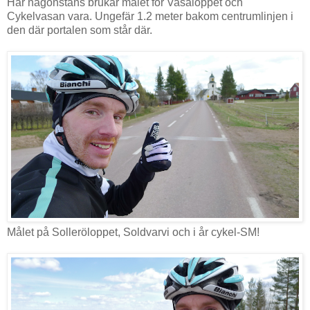
Här någonstans brukar målet för Vasaloppet och
Cykelvasan vara. Ungefär 1.2 meter bakom centrumlinjen i
den där portalen som står där.
Målet på Solleröloppet, Soldvarvi och i år cykel-SM!