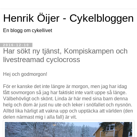
Henrik Öijer - Cykelbloggen
En blogg om cykellivet
2016-12-10
Har sökt ny tjänst, Kompiskampen och
livestreamad cyclocross
Hej och godmorgon!
För er kanske det inte längre är morgon, men jag har idag
fått sovmorgon så jag har faktiskt inte varit uppe så länge.
Välbehövligt och skönt. Linda är här med sina barn denna
helg och dom är just nu ute och leker i snöfallet och nysnön.
Alltid lika härligt att vakna upp och upptäcka att världen (den
delen närmast mig i alla fall) är vit.