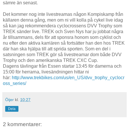
sämre än senast.
Det kommer nog inte livestreamas någon Kompiskamp från
källaren denna gång, men om ni vill kolla på cykel live idag
så kan jag rekommendera cyclocrossens DVV Trophy som
TREK sänder live. TREK och Sven Nys har ju jobbat några
år tillsammans, dels för att sponsra honom som cyklist och
nu efter den aktiva karriären så fortsätter han den hos TREK
där han ska hjälpa till att sprida sporten. Som en del i
satsningen som TREK gör så livestreamar dom både DVV
Trophy och den amerikanska TREK CXC Cup.
Dagens tävlingar från Essen startar 13:45 för damerna och
15:00 för herrarna, livesändningen hittar ni
här:
http://www.trekbikes.com/us/en_US/dvv_trophy_cyclocr
oss_series/
Öijer
kl.
10:27
Dela
2 kommentarer: